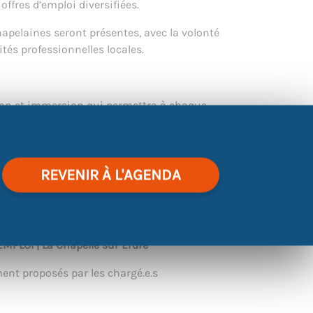
 offres d’emploi diversifiées.
hapelaines seront présentes, avec la volonté
tés professionnelles locales.
ion et immersion qui permettra à chaque
daptés à ses besoins.
scriminations » où vous pourrez venir poser
gnages pour s’outiller et être orienté et
n
REVENIR À L'AGENDA
liée à partir du 16 mars et consultables via
PLOI | La Chapelle sur Erdre
ent proposés par les chargé.e.s