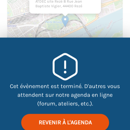
ATDEC site Rezé 8 Rue Jean
Baptiste Vigier, 44400 Rezé
|
©
contributors
Leaflet
OpenStreetMap
Cet évènement est terminé. D'autres vous
attendent sur notre agenda en ligne
(forum, ateliers, etc.).
Atelier d’automassage, une expérience dédiée à la
découverte du bien-être à travers des techniques
REVENIR À L'AGENDA
simples que vous pouvez appliquer vous-même.