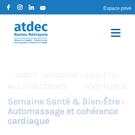
Espace privé
— SANTÉ - HANDICAP - BIEN-ÊTRE
MULTI-SECTEURS
TOUT PUBLIC
Semaine Santé & Bien-Être :
Automassage et cohérence
cardiaque