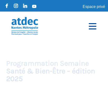
Espace privé
Programmation Semaine
Santé & Bien-Être – édition
2025