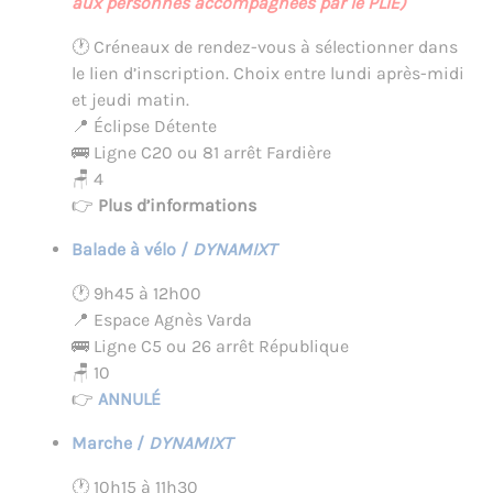
aux personnes accompagnées par le PLIE)
🕐 Créneaux de rendez-vous à sélectionner dans
le lien d’inscription. Choix entre lundi après-midi
et jeudi matin.
📍 Éclipse Détente
🚌 Ligne C20 ou 81 arrêt Fardière
🪑 4
👉
Plus d’informations
Balade à vélo /
DYNAMIXT
🕐 9h45 à 12h00
📍 Espace Agnès Varda
🚌 Ligne C5 ou 26 arrêt République
🪑 10
👉
ANNULÉ
Marche /
DYNAMIXT
🕐 10h15 à 11h30