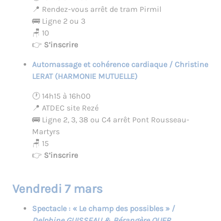
📍 Rendez-vous arrêt de tram Pirmil
🚌 Ligne 2 ou 3
🪑 10
👉
S’inscrire
Automassage et cohérence cardiaque / Christine
LERAT (HARMONIE MUTUELLE)
🕐 14h15 à 16h00
📍 ATDEC site Rezé
🚌 Ligne 2, 3, 38 ou C4 arrêt Pont Rousseau-
Martyrs
🪑 15
👉
S’inscrire
Vendredi 7 mars
Spectacle : « Le champ des possibles » /
Delphine GUISSEAU & Bérangère QUER