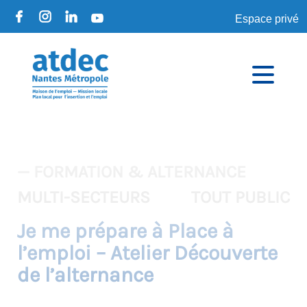
Espace privé
— FORMATION & ALTERNANCE
MULTI-SECTEURS
TOUT PUBLIC
Je me prépare à Place à
l’emploi – Atelier Découverte
de l’alternance