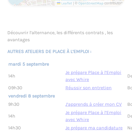
|
©
contributors
Leaflet
OpenStreetMap
Découvrir l’alternance, les différents contrats , les
avantages
AUTRES ATELIERS DE PLACE À L’EMPLOI :
mardi 5 septembre
Je prépare Place à l’Emploi
14h
De
avec Whire
09h30
Réussir son entretien
Bo
vendredi 8 septembre
9h30
J’apprends à créer mon CV
Bo
Je prépare Place à l’Emploi
14h
De
avec Whire
14h30
Je prépare ma candidature
N