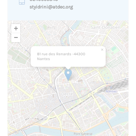
styidrini@atdec.org
+
−
×
81 rue des Renards -44300
Nantes