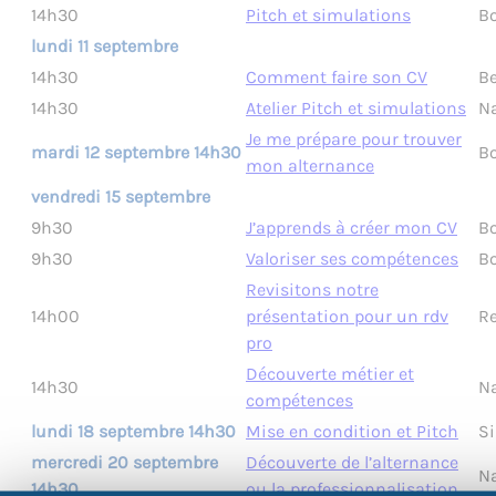
14h30
Pitch et simulations
Bo
lundi 11 septembre
14h30
Comment faire son CV
Be
14h30
Atelier Pitch et simulations
N
Je me prépare pour trouver
mardi 12 septembre 14h30
Bo
mon alternance
vendredi 15 septembre
9h30
J’apprends à créer mon CV
Bo
9h30
Valoriser ses compétences
Bo
Revisitons notre
14h00
présentation pour un rdv
R
pro
Découverte métier et
14h30
N
compétences
lundi 18 septembre 14h30
Mise en condition et Pitch
Si
mercredi 20 septembre
Découverte de l’alternance
N
14h30
ou la professionnalisation