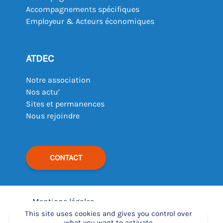
Accompagnements spécifiques
Employeur & Acteurs économiques
ATDEC
Notre association
Nos actu’
Sites et permanences
Nous rejoindre
CONTACT
Mentions légales
–
This site uses cookies and gives you control over
what you want to activate