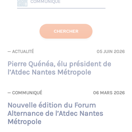
COMMUNIQUÉ
TOUTES LES CATÉGORIES
ACTUALITÉ
COMMUNIQUÉ
— ACTUALITÉ
05 JUIN 2026
JOB DATING
Pierre Quénéa, élu président de
PARTENARIAT
l’Atdec Nantes Métropole
PORTRAIT
PUBLICATION
— COMMUNIQUÉ
06 MARS 2026
Nouvelle édition du Forum
TÉMOIGNAGE
Alternance de l’Atdec Nantes
Métropole